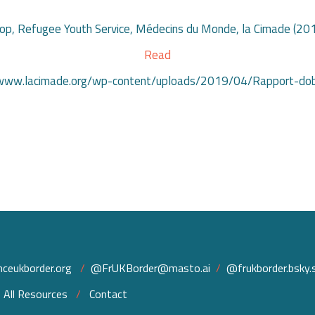
op, Refugee Youth Service, Médecins du Monde, la Cimade (20
Read
://www.lacimade.org/wp-content/uploads/2019/04/Rapport-do
ceukborder.org
/
@FrUKBorder@masto.ai
/
@frukborder.bsky.s
/
All Resources
/
Contact