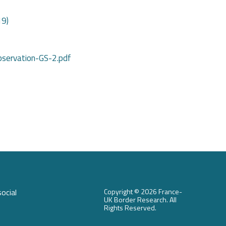
19)
bservation-GS-2.pdf
ocial
Copyright ©
2026 France-
UK Border Research. All
Rights Reserved.